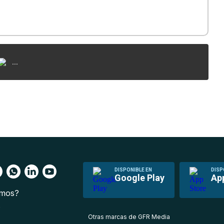
...
DISPONIBLE EN
DISP
Google Play
Ap
omos?
s
Otras marcas de GFR Media