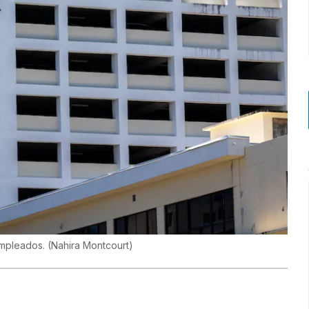
empleados.
(
Nahira Montcourt
)