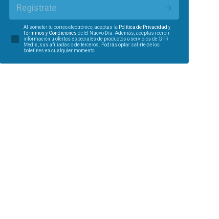
Regístrate
Al someter tu correo electrónico, aceptas la
Política de Privacidad
y
Términos y Condiciones
de El Nuevo Día. Además, aceptas recibir
información u ofertas especiales de productos o servicios de GFR
Media, sus afiliadas o de terceros. Podrás optar salirte de los
boletines en cualquier momento.