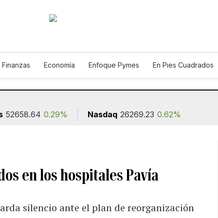
 Finanzas
Economía
Enfoque Pymes
En Pies Cuadrados
o
Construcción
s
52658.64
0.29%
Nasdaq
26269.23
0.62%
os en los hospitales Pavía
rda silencio ante el plan de reorganización