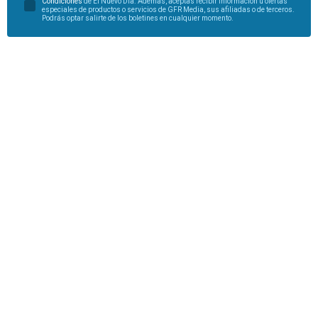
Condiciones
de El Nuevo Día. Además, aceptas recibir información u ofertas
especiales de productos o servicios de GFR Media, sus afiliadas o de terceros.
Podrás optar salirte de los boletines en cualquier momento.