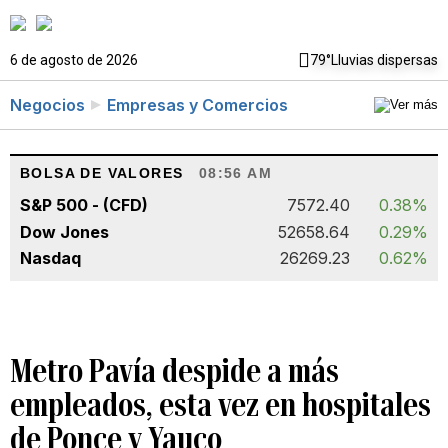
6 de agosto de 2026
79°
Lluvias dispersas
Negocios
Empresas y Comercios
BOLSA DE VALORES
08:56 AM
S&P 500 - (CFD)
7572.40
0.38%
Dow Jones
52658.64
0.29%
Nasdaq
26269.23
0.62%
Metro Pavía despide a más
empleados, esta vez en hospitales
de Ponce y Yauco