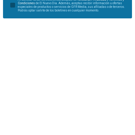
Condiciones
de El Nuevo Día. Además, aceptas recibir información u ofertas
especiales de productos o servicios de GFR Media, sus afiliadas o de terceros.
Podrás optar salirte de los boletines en cualquier momento.