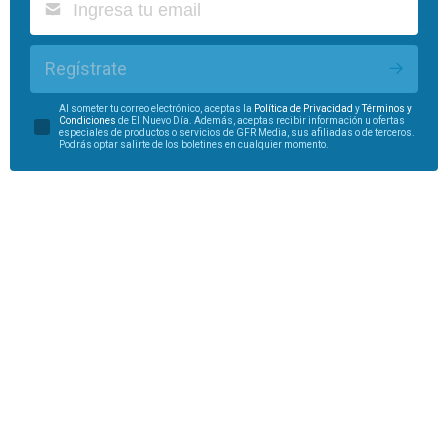
Regístrate
Al someter tu correo electrónico, aceptas la
Política de Privacidad
y
Términos y
Condiciones
de El Nuevo Día. Además, aceptas recibir información u ofertas
especiales de productos o servicios de GFR Media, sus afiliadas o de terceros.
Podrás optar salirte de los boletines en cualquier momento.