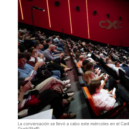
La conversación se llevó a cabo este miércoles en el Car
Giusti/Staff
)