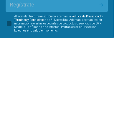
Regístrate
Al someter tu correo electrónico, aceptas la
Política de Privacidad
y
Términos y Condiciones
de El Nuevo Día. Además, aceptas recibir
información u ofertas especiales de productos o servicios de GFR
Media, sus afiliadas o de terceros. Podrás optar salirte de los
boletines en cualquier momento.