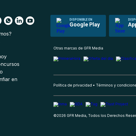
DISPONIBLE EN
DISP
Google Play
Ap
omos?
s
Otras marcas de GFR Media
 hoy
oncursos
io
nfiar en
Política de privacidad
Términos y condicion
©
2026
GFR Media, Todos los Derechos Rese