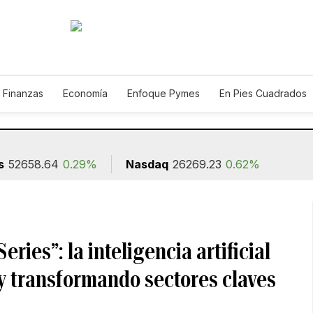
 Finanzas
Economía
Enfoque Pymes
En Pies Cuadrados
o
Construcción
s
52658.64
0.29%
Nasdaq
26269.23
0.62%
ries”: la inteligencia artificial
y transformando sectores claves