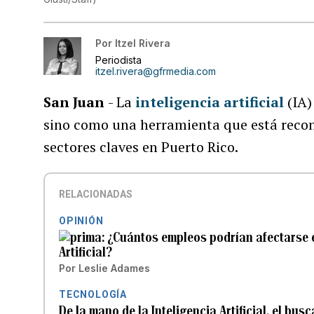
Por
Itzel Rivera
Periodista
itzel.rivera@gfrmedia.com
San Juan
- La
inteligencia artificial
(IA)
sino como una herramienta que está reco
sectores claves en Puerto Rico.
RELACIONADAS
OPINIÓN
¿Cuántos empleos podrían afectarse en
Artificial?
Por
Leslie Adames
TECNOLOGÍA
De la mano de la Inteligencia Artificial, el b