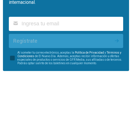
internacional.
Regístrate
Al someter tu correo electrónico, aceptas la
Política de Privacidad
y
Términos y
Condiciones
de El Nuevo Día. Además, aceptas recibir información u ofertas
especiales de productos o servicios de GFR Media, sus afiliadas o de terceros.
Podrás optar salirte de los boletines en cualquier momento.