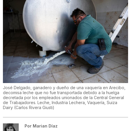
José Delgado, ganadero y dueño de una vaquería en Arecibo,
decomisa leche que no fue transportada debido a la huelga
decretada por los empleados unionados de la Central General
de Trabajadores. Leche, Industria Lechera, Vaquería, Suiza
Dairy
(
Carlos Rivera Giusti
)
Por
Marian Díaz