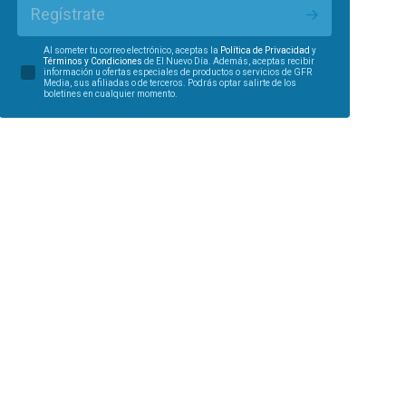
Regístrate
Al someter tu correo electrónico, aceptas la
Política de Privacidad
y
Términos y Condiciones
de El Nuevo Día. Además, aceptas recibir
información u ofertas especiales de productos o servicios de GFR
Media, sus afiliadas o de terceros. Podrás optar salirte de los
boletines en cualquier momento.