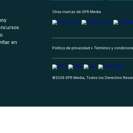
s
Otras marcas de GFR Media
 hoy
oncursos
io
nfiar en
Política de privacidad
Términos y condicion
©
2026
GFR Media, Todos los Derechos Rese