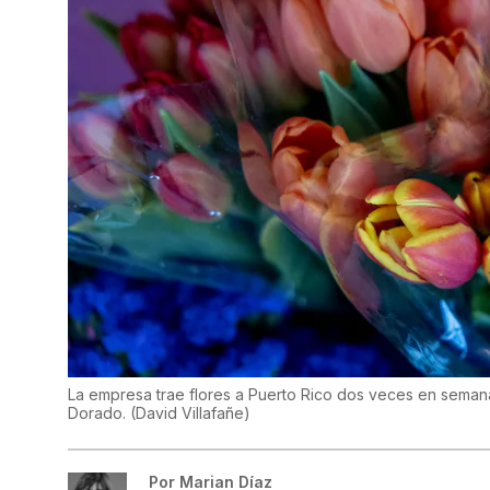
La empresa trae flores a Puerto Rico dos veces en seman
Dorado.
(
David Villafañe
)
Por
Marian Díaz