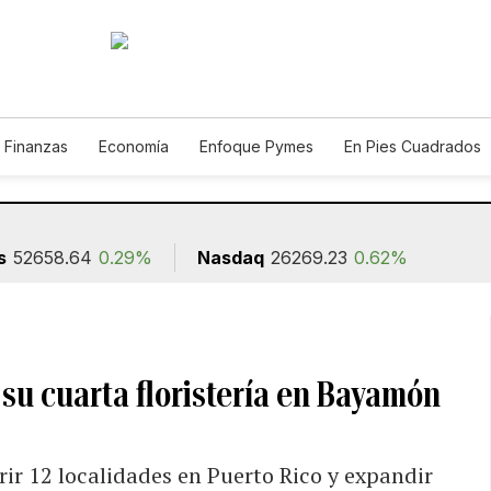
 Finanzas
Economía
Enfoque Pymes
En Pies Cuadrados
o
Construcción
s
52658.64
0.29%
Nasdaq
26269.23
0.62%
su cuarta floristería en Bayamón
rir 12 localidades en Puerto Rico y expandir