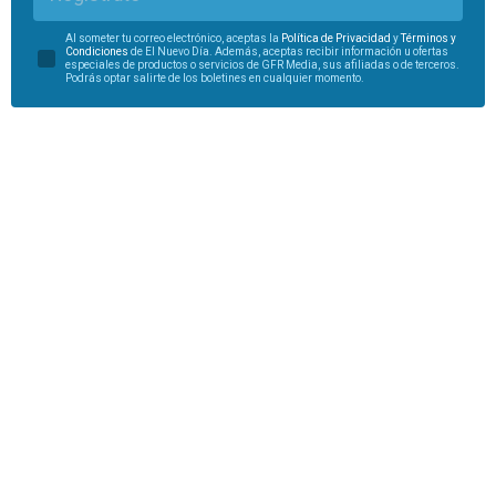
Al someter tu correo electrónico, aceptas la
Política de Privacidad
y
Términos y
Condiciones
de El Nuevo Día. Además, aceptas recibir información u ofertas
especiales de productos o servicios de GFR Media, sus afiliadas o de terceros.
Podrás optar salirte de los boletines en cualquier momento.