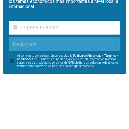
los temas económicos más importantes a nivel local e
internacional.
Regístrate
Al someter tu correo electrónico, aceptas la
Política de Privacidad
y
Términos y
Condiciones
de El Nuevo Día. Además, aceptas recibir información u ofertas
especiales de productos o servicios de GFR Media, sus afiliadas o de terceros.
Podrás optar salirte de los boletines en cualquier momento.