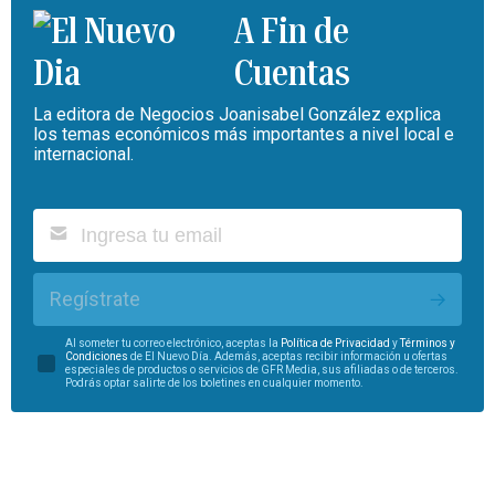
A Fin de
Cuentas
La editora de Negocios Joanisabel González explica
los temas económicos más importantes a nivel local e
internacional.
Regístrate
Al someter tu correo electrónico, aceptas la
Política de Privacidad
y
Términos y
Condiciones
de El Nuevo Día. Además, aceptas recibir información u ofertas
especiales de productos o servicios de GFR Media, sus afiliadas o de terceros.
Podrás optar salirte de los boletines en cualquier momento.