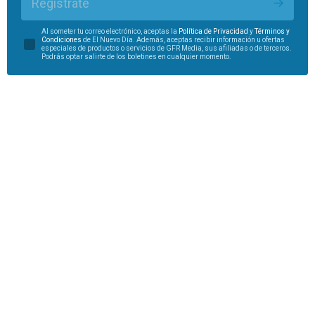
Regístrate
Al someter tu correo electrónico, aceptas la
Política de Privacidad
y
Términos y
Condiciones
de El Nuevo Día. Además, aceptas recibir información u ofertas
especiales de productos o servicios de GFR Media, sus afiliadas o de terceros.
Podrás optar salirte de los boletines en cualquier momento.