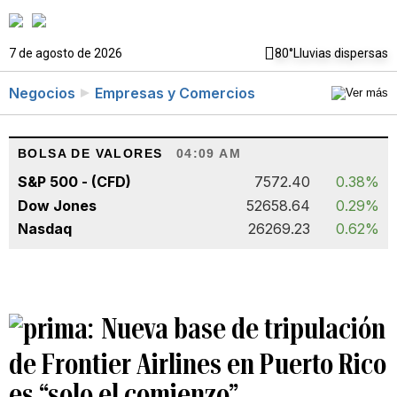
7 de agosto de 2026
80°
Lluvias dispersas
Negocios
Empresas y Comercios
BOLSA DE VALORES
04:09 AM
S&P 500 - (CFD)
7572.40
0.38%
Dow Jones
52658.64
0.29%
Nasdaq
26269.23
0.62%
Nueva base de tripulación
de Frontier Airlines en Puerto Rico
es “solo el comienzo”