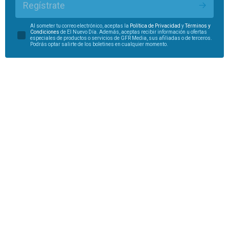
Regístrate
Al someter tu correo electrónico, aceptas la
Política de Privacidad
y
Términos y
Condiciones
de El Nuevo Día. Además, aceptas recibir información u ofertas
especiales de productos o servicios de GFR Media, sus afiliadas o de terceros.
Podrás optar salirte de los boletines en cualquier momento.