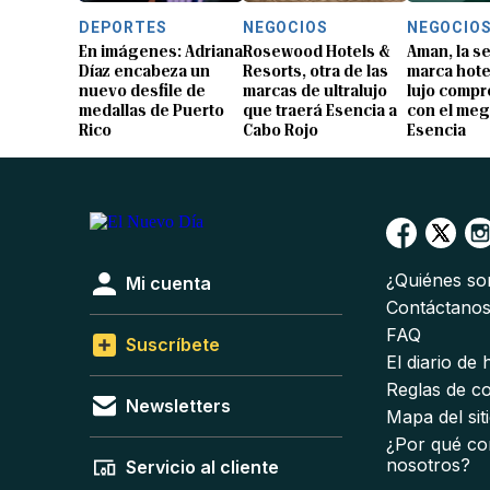
DEPORTES
NEGOCIOS
NEGOCIO
En imágenes: Adriana
Rosewood Hotels &
Aman, la 
Díaz encabeza un
Resorts, otra de las
marca hote
nuevo desfile de
marcas de ultralujo
lujo compr
medallas de Puerto
que traerá Esencia a
con el me
Rico
Cabo Rojo
Esencia
¿Quiénes s
Mi cuenta
Contáctano
FAQ
Suscríbete
El diario de
Reglas de c
Newsletters
Mapa del sit
¿Por qué co
nosotros?
Servicio al cliente