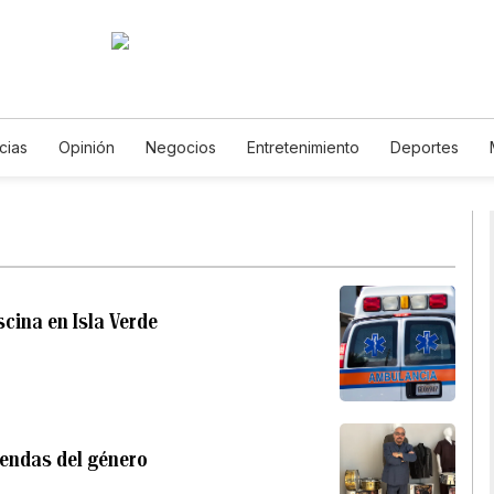
cias
Opinión
Negocios
Entretenimiento
Deportes
 Unidos
Ciencia y Ambiente
Gastronomía
De Viaje
Tec
English
Podcasts
Horóscopos
Newsletters
Feriados
scina en Isla Verde
yendas del género