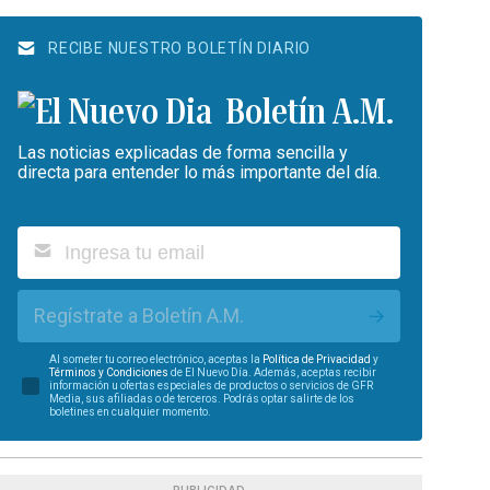
RECIBE NUESTRO BOLETÍN DIARIO
Boletín A.M.
Las noticias explicadas de forma sencilla y
directa para entender lo más importante del día.
Regístrate a Boletín A.M.
Al someter tu correo electrónico, aceptas la
Política de Privacidad
y
Términos y Condiciones
de El Nuevo Día. Además, aceptas recibir
información u ofertas especiales de productos o servicios de GFR
Media, sus afiliadas o de terceros. Podrás optar salirte de los
boletines en cualquier momento.