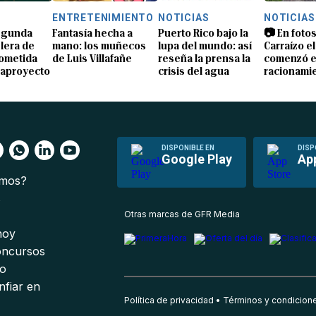
S
ENTRETENIMIENTO
NOTICIAS
NOTICIAS
segunda
Fantasía hecha a
Puerto Rico bajo la
📷 En fotos
lera de
mano: los muñecos
lupa del mundo: así
Carraízo el
ometida
de Luis Villafañe
reseña la prensa la
comenzó e
gaproyecto
crisis del agua
racionami
DISPONIBLE EN
DISP
Google Play
Ap
omos?
s
Otras marcas de GFR Media
 hoy
oncursos
io
nfiar en
Política de privacidad
Términos y condicion