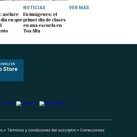
NOTICIAS
VER MÁS
: así luce
En imágenes: el
 día en que
primer día de clases
l
en una escuela en
ento
Toa Alta
ONIBLE EN
p Store
es
Términos y condiciones del suscriptor
Correcciones