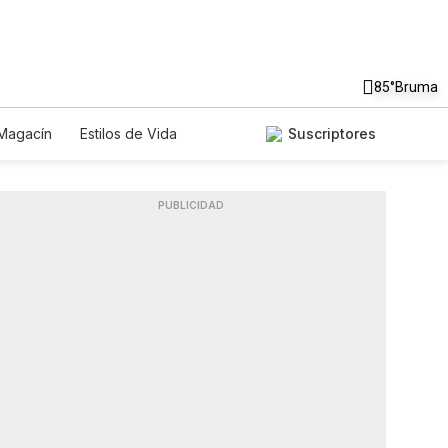
85°
Bruma
Magacín
Estilos de Vida
Suscriptores
nología
Juegos
Lotería
Especiales
PUBLICIDAD