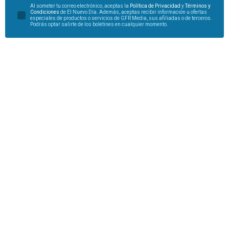
Al someter tu correo electrónico, aceptas la
Política de Privacidad
y
Términos y
Condiciones
de El Nuevo Día. Además, aceptas recibir información u ofertas
especiales de productos o servicios de GFR Media, sus afiliadas o de terceros.
Podrás optar salirte de los boletines en cualquier momento.