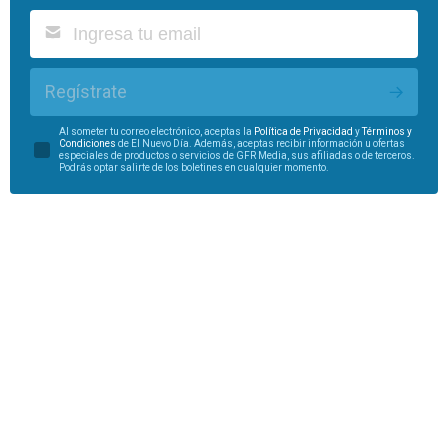
Regístrate
Al someter tu correo electrónico, aceptas la
Política de Privacidad
y
Términos y
Condiciones
de El Nuevo Día. Además, aceptas recibir información u ofertas
especiales de productos o servicios de GFR Media, sus afiliadas o de terceros.
Podrás optar salirte de los boletines en cualquier momento.