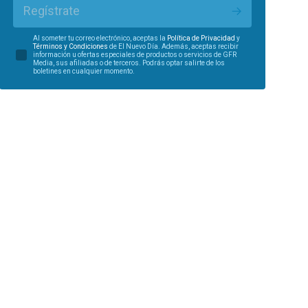
Regístrate
Al someter tu correo electrónico, aceptas la
Política de Privacidad
y
Términos y Condiciones
de El Nuevo Día. Además, aceptas recibir
información u ofertas especiales de productos o servicios de GFR
Media, sus afiliadas o de terceros. Podrás optar salirte de los
boletines en cualquier momento.