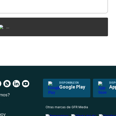
...
DISPONIBLE EN
DISP
Google Play
Ap
omos?
s
Otras marcas de GFR Media
 hoy