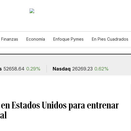
 Finanzas
Economía
Enfoque Pymes
En Pies Cuadrados
o
Construcción
s
52658.64
0.29%
Nasdaq
26269.23
0.62%
 en Estados Unidos para entrenar
al