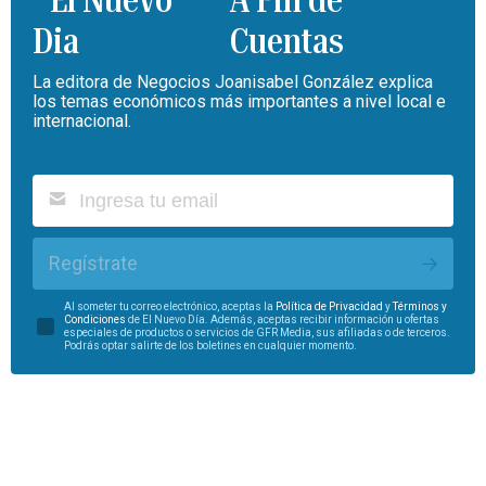
A Fin de
Cuentas
La editora de Negocios Joanisabel González explica
los temas económicos más importantes a nivel local e
internacional.
Regístrate
Al someter tu correo electrónico, aceptas la
Política de Privacidad
y
Términos y
Condiciones
de El Nuevo Día. Además, aceptas recibir información u ofertas
especiales de productos o servicios de GFR Media, sus afiliadas o de terceros.
Podrás optar salirte de los boletines en cualquier momento.