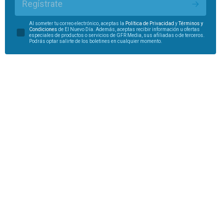
Regístrate
Al someter tu correo electrónico, aceptas la
Política de Privacidad
y
Términos y
Condiciones
de El Nuevo Día. Además, aceptas recibir información u ofertas
especiales de productos o servicios de GFR Media, sus afiliadas o de terceros.
Podrás optar salirte de los boletines en cualquier momento.