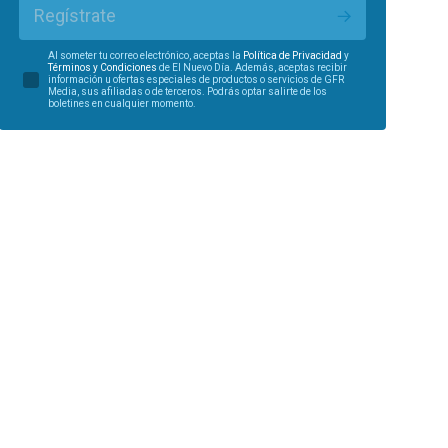
Regístrate
Al someter tu correo electrónico, aceptas la
Política de Privacidad
y
Términos y Condiciones
de El Nuevo Día. Además, aceptas recibir
información u ofertas especiales de productos o servicios de GFR
Media, sus afiliadas o de terceros. Podrás optar salirte de los
boletines en cualquier momento.