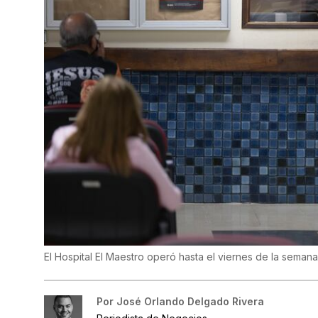
El Hospital El Maestro operó hasta el viernes de la seman
Por
José Orlando Delgado Rivera