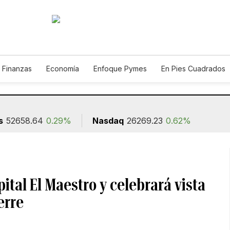
 Finanzas
Economía
Enfoque Pymes
En Pies Cuadrados
o
Construcción
s
52658.64
0.29%
Nasdaq
26269.23
0.62%
ital El Maestro y celebrará vista
erre