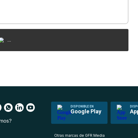
...
DISPONIBLE EN
DISP
Google Play
Ap
omos?
s
Otras marcas de GFR Media