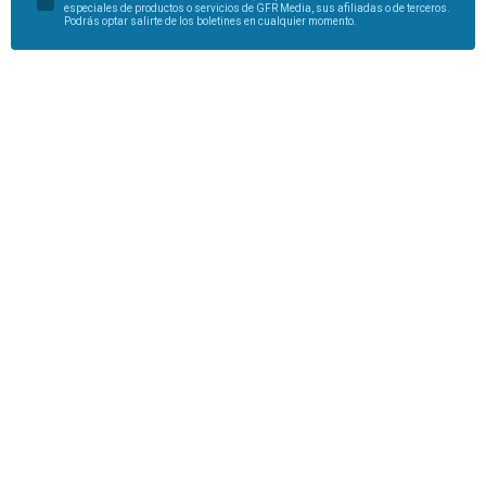
especiales de productos o servicios de GFR Media, sus afiliadas o de terceros.
Podrás optar salirte de los boletines en cualquier momento.