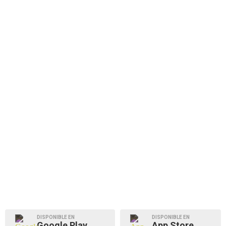
DISPONIBLE EN
DISPONIBLE EN
Google Play
App Store