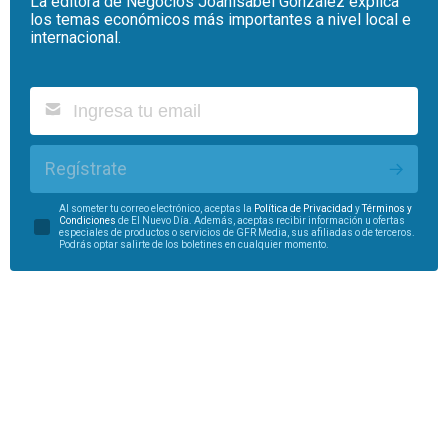
La editora de Negocios Joanisabel González explica
los temas económicos más importantes a nivel local e
internacional.
Regístrate
Al someter tu correo electrónico, aceptas la
Política de Privacidad
y
Términos y
Condiciones
de El Nuevo Día. Además, aceptas recibir información u ofertas
especiales de productos o servicios de GFR Media, sus afiliadas o de terceros.
Podrás optar salirte de los boletines en cualquier momento.