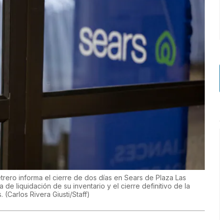
etrero informa el cierre de dos días en Sears de Plaza Las
a de liquidación de su inventario y el cierre definitivo de la
s.
(
Carlos Rivera Giusti/Staff
)