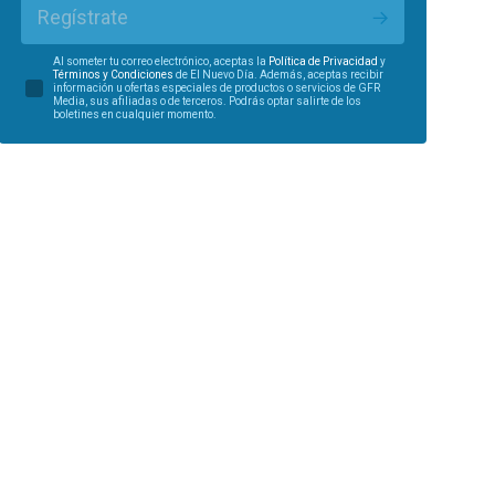
Regístrate
Al someter tu correo electrónico, aceptas la
Política de Privacidad
y
Términos y Condiciones
de El Nuevo Día. Además, aceptas recibir
información u ofertas especiales de productos o servicios de GFR
Media, sus afiliadas o de terceros. Podrás optar salirte de los
boletines en cualquier momento.