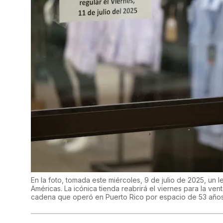
En la foto, tomada este miércoles, 9 de julio de 2025, un l
Américas. La icónica tienda reabrirá el viernes para la vent
cadena que operó en Puerto Rico por espacio de 53 año