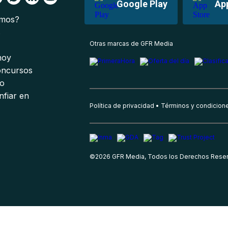
Google Play
Ap
omos?
s
Otras marcas de GFR Media
 hoy
oncursos
io
nfiar en
Política de privacidad
Términos y condicion
©
2026
GFR Media, Todos los Derechos Rese