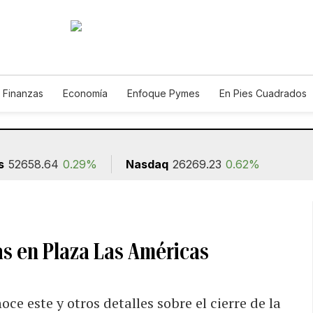
 Finanzas
Economía
Enfoque Pymes
En Pies Cuadrados
o
Construcción
s
52658.64
0.29%
Nasdaq
26269.23
0.62%
as en Plaza Las Américas
e este y otros detalles sobre el cierre de la