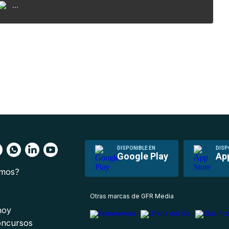
...
DISPONIBLE EN
DISP
Google Play
Ap
omos?
s
Otras marcas de GFR Media
 hoy
oncursos