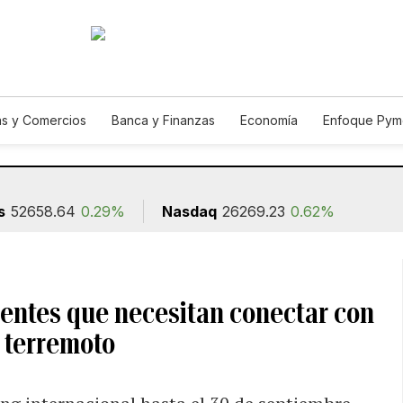
s y Comercios
Banca y Finanzas
Economía
Enfoque Pym
ismo
Consumo
Autos
Agro
Construcción
s
52658.64
0.29%
Nasdaq
26269.23
0.62%
lientes que necesitan conectar con
l terremoto