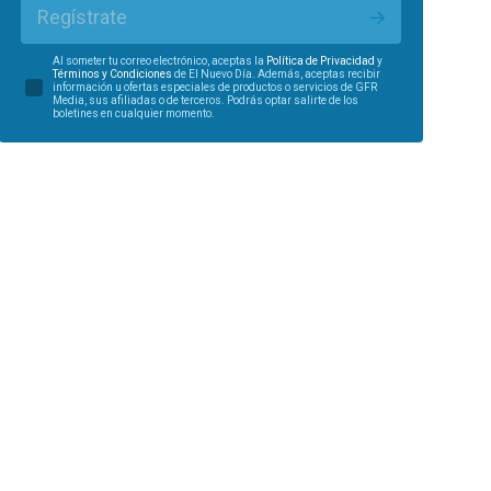
Regístrate
Al someter tu correo electrónico, aceptas la
Política de Privacidad
y
Términos y Condiciones
de El Nuevo Día. Además, aceptas recibir
información u ofertas especiales de productos o servicios de GFR
Media, sus afiliadas o de terceros. Podrás optar salirte de los
boletines en cualquier momento.