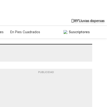
89°
Lluvias dispersas
es
En Pies Cuadrados
Suscriptores
PUBLICIDAD