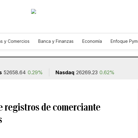
s y Comercios
Banca y Finanzas
Economía
Enfoque Pym
ismo
Consumo
Autos
Agro
Construcción
s
52658.64
0.29%
Nasdaq
26269.23
0.62%
e registros de comerciante
s