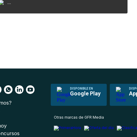
...
DISPONIBLE EN
DISP
Google Play
Ap
omos?
s
Otras marcas de GFR Media
 hoy
oncursos