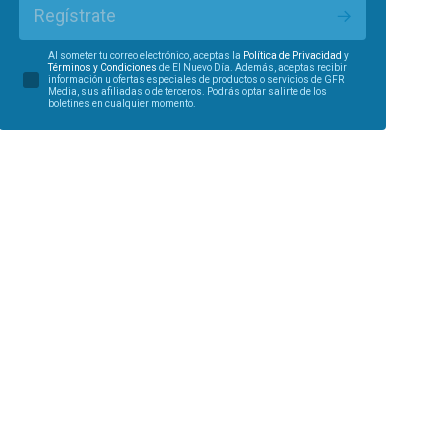
Regístrate
Al someter tu correo electrónico, aceptas la
Política de Privacidad
y
Términos y Condiciones
de El Nuevo Día. Además, aceptas recibir
información u ofertas especiales de productos o servicios de GFR
Media, sus afiliadas o de terceros. Podrás optar salirte de los
boletines en cualquier momento.