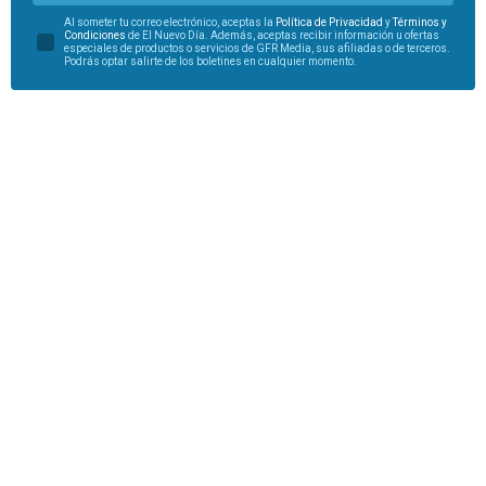
Al someter tu correo electrónico, aceptas la
Política de Privacidad
y
Términos y
Condiciones
de El Nuevo Día. Además, aceptas recibir información u ofertas
especiales de productos o servicios de GFR Media, sus afiliadas o de terceros.
Podrás optar salirte de los boletines en cualquier momento.