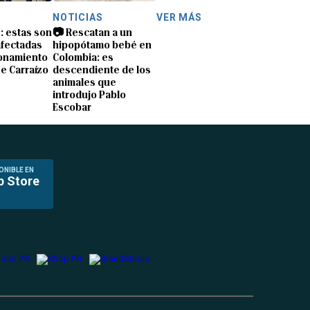
NOTICIAS
VER MÁS
s: estas son
📷 Rescatan a un
afectadas
hipopótamo bebé en
ionamiento
Colombia: es
e Carraízo
descendiente de los
animales que
introdujo Pablo
Escobar
ONIBLE EN
p Store