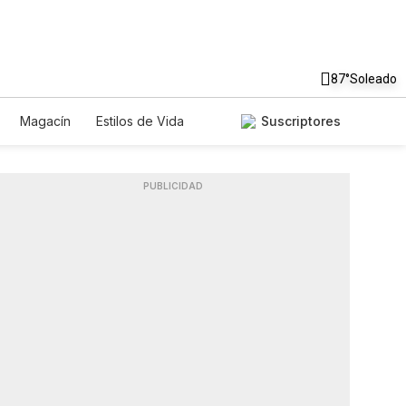
87°
Soleado
Magacín
Estilos de Vida
Suscriptores
Tecnología
Juegos
Lotería
ados
Especiales
PUBLICIDAD