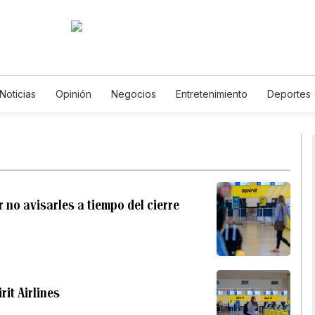
Noticias
Opinión
Negocios
Entretenimiento
Deportes
ados Unidos
Ciencia y Ambiente
Gastronomía
De Viaje
os
English
Podcasts
Horóscopos
Newsletters
Feri
no avisarles a tiempo del cierre
rit Airlines