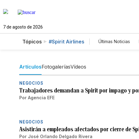
7 de agosto de 2026
Tópicos
#Spirit Airlines
Últimas Noticias
Mundo
Est
Vídeos
Fot
Artículos
Fotogalerías
Vídeos
NEGOCIOS
Trabajadores demandan a Spirit por impago y por 
Por
Agencia EFE
NEGOCIOS
Asistirán a empleados afectados por cierre de Spi
Por
José Orlando Delgado Rivera