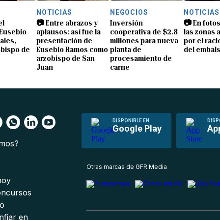
NOTICIAS
NEGOCIOS
NOTICIAS
el
📷 Entre abrazos y
Inversión
📷 En foto
Eusebio
aplausos: así fue la
cooperativa de $2.8
las zonas 
ales,
presentación de
millones para nueva
por el rac
obispo de
Eusebio Ramos como
planta de
del embals
arzobispo de San
procesamiento de
Juan
carne
DISPONIBLE EN
DISP
Google Play
Ap
omos?
s
Otras marcas de GFR Media
 hoy
oncursos
io
nfiar en