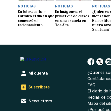
NOTICIAS
NOTICIAS
NOTICIAS
En fotos: así luce
En imágenes: el
¿Quién es 
Carraízo el día en que
primer día de clases
monseñor 
comenzó el
en una escuela en
Ramos Mor
racionamiento
Toa Alta
nuevo arz
San Juan?
¿Quiénes s
Mi cuenta
Contáctano
FAQ
Suscríbete
El diario de
Reglas de c
Newsletters
Mapa del sit
¿Por qué co