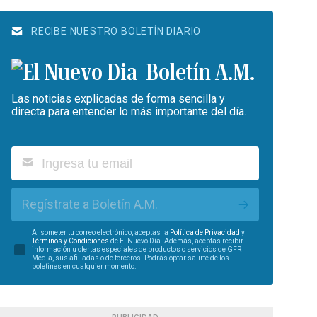
RECIBE NUESTRO BOLETÍN DIARIO
Boletín A.M.
Las noticias explicadas de forma sencilla y
directa para entender lo más importante del día.
Regístrate a Boletín A.M.
Al someter tu correo electrónico, aceptas la
Política de Privacidad
y
Términos y Condiciones
de El Nuevo Día. Además, aceptas recibir
información u ofertas especiales de productos o servicios de GFR
Media, sus afiliadas o de terceros. Podrás optar salirte de los
boletines en cualquier momento.