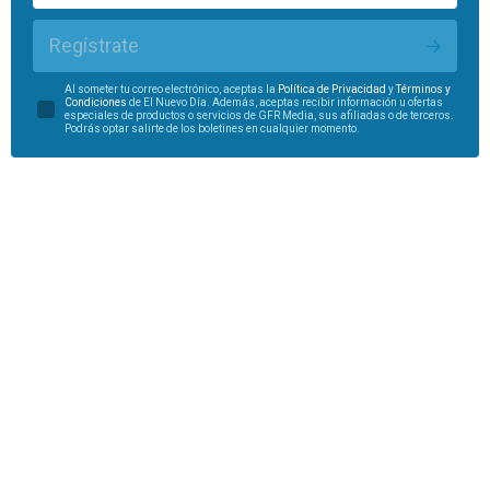
Regístrate
Al someter tu correo electrónico, aceptas la
Política de Privacidad
y
Términos y
Condiciones
de El Nuevo Día. Además, aceptas recibir información u ofertas
especiales de productos o servicios de GFR Media, sus afiliadas o de terceros.
Podrás optar salirte de los boletines en cualquier momento.