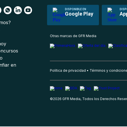
DISPONIBLE EN
DISP
Google Play
Ap
omos?
s
Otras marcas de GFR Media
 hoy
oncursos
io
nfiar en
Política de privacidad
Términos y condicion
©
2026
GFR Media, Todos los Derechos Rese