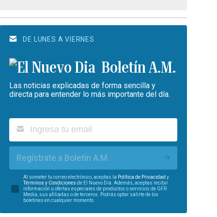
DE LUNES A VIERNES
Boletín A.M.
Las noticias explicadas de forma sencilla y
directa para entender lo más importante del día.
Regístrate a Boletín A.M.
Al someter tu correo electrónico, aceptas la
Política de Privacidad
y
Términos y Condiciones
de El Nuevo Día. Además, aceptas recibir
información u ofertas especiales de productos o servicios de GFR
Media, sus afiliadas o de terceros. Podrás optar salirte de los
boletines en cualquier momento.