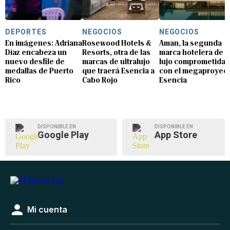
DEPORTES
NEGOCIOS
NEGOCIOS
En imágenes: Adriana
Rosewood Hotels &
Aman, la segunda
Díaz encabeza un
Resorts, otra de las
marca hotelera de
nuevo desfile de
marcas de ultralujo
lujo comprometida
medallas de Puerto
que traerá Esencia a
con el megaproyec
Rico
Cabo Rojo
Esencia
DISPONIBLE EN
DISPONIBLE EN
Google Play
App Store
Mi cuenta