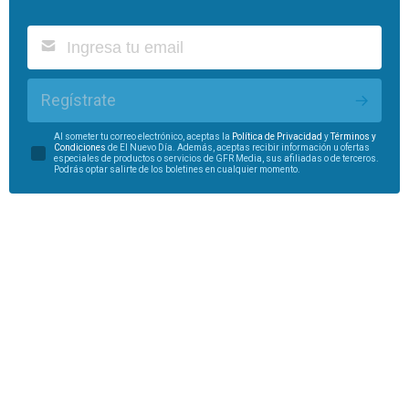
Regístrate
Al someter tu correo electrónico, aceptas la
Política de Privacidad
y
Términos y
Condiciones
de El Nuevo Día. Además, aceptas recibir información u ofertas
especiales de productos o servicios de GFR Media, sus afiliadas o de terceros.
Podrás optar salirte de los boletines en cualquier momento.