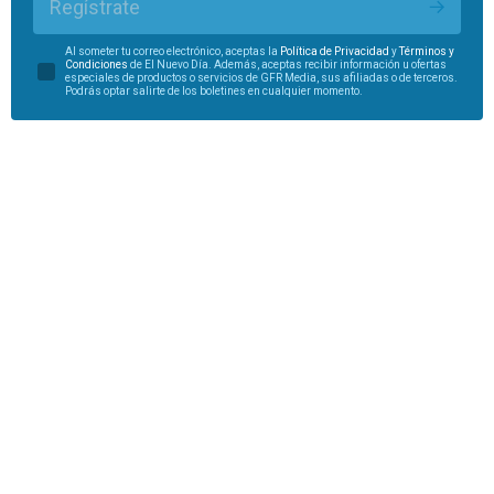
Regístrate
Al someter tu correo electrónico, aceptas la
Política de Privacidad
y
Términos y
Condiciones
de El Nuevo Día. Además, aceptas recibir información u ofertas
especiales de productos o servicios de GFR Media, sus afiliadas o de terceros.
Podrás optar salirte de los boletines en cualquier momento.