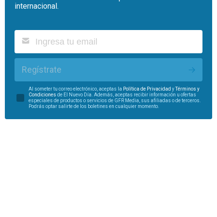
internacional.
Regístrate
Al someter tu correo electrónico, aceptas la
Política de Privacidad
y
Términos y
Condiciones
de El Nuevo Día. Además, aceptas recibir información u ofertas
especiales de productos o servicios de GFR Media, sus afiliadas o de terceros.
Podrás optar salirte de los boletines en cualquier momento.