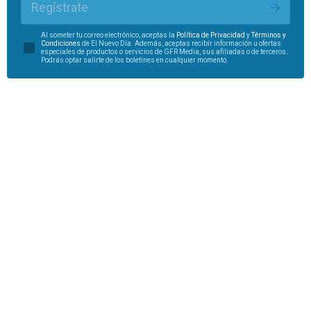
Regístrate
Al someter tu correo electrónico, aceptas la
Política de Privacidad
y
Términos y
Condiciones
de El Nuevo Día. Además, aceptas recibir información u ofertas
especiales de productos o servicios de GFR Media, sus afiliadas o de terceros.
Podrás optar salirte de los boletines en cualquier momento.