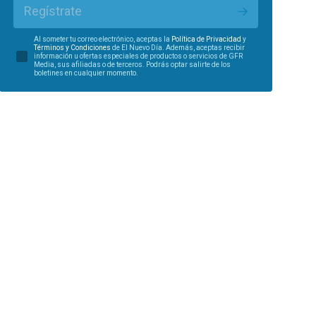
Regístrate
Al someter tu correo electrónico, aceptas la
Política de Privacidad
y
Términos y Condiciones
de El Nuevo Día. Además, aceptas recibir
información u ofertas especiales de productos o servicios de GFR
Media, sus afiliadas o de terceros. Podrás optar salirte de los
boletines en cualquier momento.