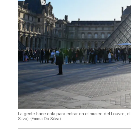
La gente hace cola para entrar en el museo del Louvre, e
Silva)
(
Emma Da Silva
)