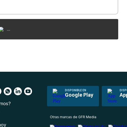
...
DISPONIBLE EN
DISP
Google Play
Ap
omos?
s
Otras marcas de GFR Media
 hoy