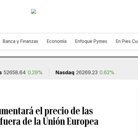
Banca y Finanzas
Economía
Enfoque Pymes
En Pies C
n
s
52658.64
0.29%
Nasdaq
26269.23
0.62%
umentará el precio de las
 fuera de la Unión Europea