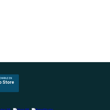
ONIBLE EN
p Store