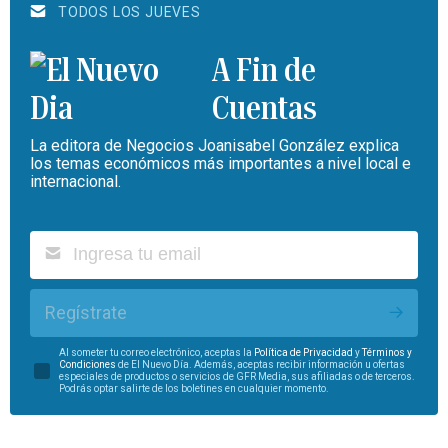
TODOS LOS JUEVES
A Fin de
Cuentas
La editora de Negocios Joanisabel González explica
los temas económicos más importantes a nivel local e
internacional.
Regístrate
Al someter tu correo electrónico, aceptas la
Política de Privacidad
y
Términos y
Condiciones
de El Nuevo Día. Además, aceptas recibir información u ofertas
especiales de productos o servicios de GFR Media, sus afiliadas o de terceros.
Podrás optar salirte de los boletines en cualquier momento.