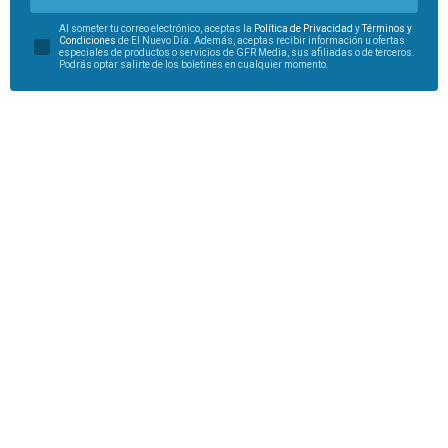
Al someter tu correo electrónico, aceptas la
Política de Privacidad
y
Términos y
Condiciones
de El Nuevo Día. Además, aceptas recibir información u ofertas
especiales de productos o servicios de GFR Media, sus afiliadas o de terceros.
Podrás optar salirte de los boletines en cualquier momento.