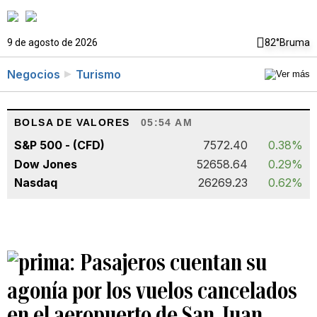
9 de agosto de 2026
82°
Bruma
Negocios
Turismo
BOLSA DE VALORES
05:54 AM
S&P 500 - (CFD)
7572.40
0.38%
Dow Jones
52658.64
0.29%
Nasdaq
26269.23
0.62%
Pasajeros cuentan su
agonía por los vuelos cancelados
en el aeropuerto de San Juan