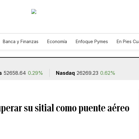
Banca y Finanzas
Economía
Enfoque Pymes
En Pies C
n
s
52658.64
0.29%
Nasdaq
26269.23
0.62%
perar su sitial como puente aéreo