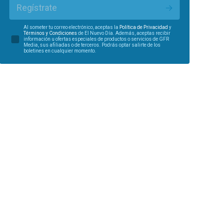
Regístrate
Al someter tu correo electrónico, aceptas la
Política de Privacidad
y
Términos y Condiciones
de El Nuevo Día. Además, aceptas recibir
información u ofertas especiales de productos o servicios de GFR
Media, sus afiliadas o de terceros. Podrás optar salirte de los
boletines en cualquier momento.