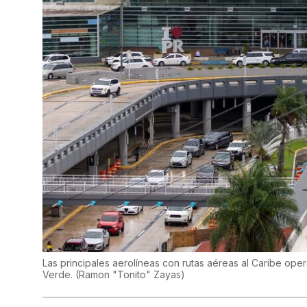
Las principales aerolíneas con rutas aéreas al Caribe oper
Verde.
(
Ramon "Tonito" Zayas
)