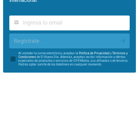
internacional.
Regístrate
Al someter tu correo electrónico, aceptas la
Política de Privacidad
y
Términos y
Condiciones
de El Nuevo Día. Además, aceptas recibir información u ofertas
especiales de productos o servicios de GFR Media, sus afiliadas o de terceros.
Podrás optar salirte de los boletines en cualquier momento.