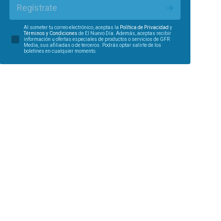
Regístrate
Al someter tu correo electrónico, aceptas la
Política de Privacidad
y
Términos y Condiciones
de El Nuevo Día. Además, aceptas recibir
información u ofertas especiales de productos o servicios de GFR
Media, sus afiliadas o de terceros. Podrás optar salirte de los
boletines en cualquier momento.