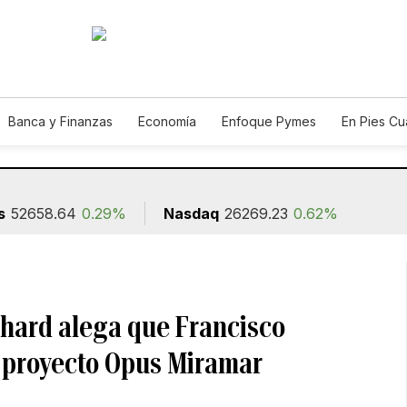
Banca y Finanzas
Economía
Enfoque Pymes
En Pies C
n
s
52658.64
0.29%
Nasdaq
26269.23
0.62%
hard alega que Francisco
 proyecto Opus Miramar