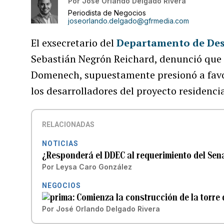
Por
José Orlando Delgado Rivera
Periodista de Negocios
joseorlando.delgado@gfrmedia.com
El exsecretario del
Departamento de Des
Sebastián Negrón Reichard, denunció que e
Domenech, supuestamente presionó a favor
los desarrolladores del proyecto residenci
RELACIONADAS
NOTICIAS
¿Responderá el DDEC al requerimiento del Sen
Por
Leysa Caro González
NEGOCIOS
Comienza la construcción de la torre
Por
José Orlando Delgado Rivera