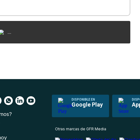
...
DISPONIBLE EN
DISP
Google Play
Ap
omos?
s
Otras marcas de GFR Media
 hoy