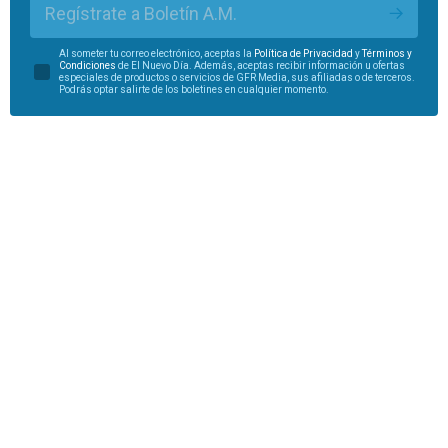
Regístrate a Boletín A.M.
Al someter tu correo electrónico, aceptas la
Política de Privacidad
y
Términos y
Condiciones
de El Nuevo Día. Además, aceptas recibir información u ofertas
especiales de productos o servicios de GFR Media, sus afiliadas o de terceros.
Podrás optar salirte de los boletines en cualquier momento.