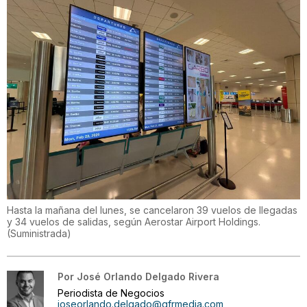
Hasta la mañana del lunes, se cancelaron 39 vuelos de llegadas
y 34 vuelos de salidas, según Aerostar Airport Holdings.
(
Suministrada
)
Por
José Orlando Delgado Rivera
Periodista de Negocios
joseorlando.delgado@gfrmedia.com