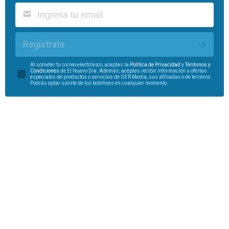
Regístrate
Al someter tu correo electrónico, aceptas la
Política de Privacidad
y
Términos y
Condiciones
de El Nuevo Día. Además, aceptas recibir información u ofertas
especiales de productos o servicios de GFR Media, sus afiliadas o de terceros.
Podrás optar salirte de los boletines en cualquier momento.