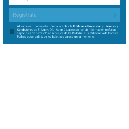
Regístrate
Al someter tu correo electrónico, aceptas la
Política de Privacidad
y
Términos y
Condiciones
de El Nuevo Día. Además, aceptas recibir información u ofertas
especiales de productos o servicios de GFR Media, sus afiliadas o de terceros.
Podrás optar salirte de los boletines en cualquier momento.