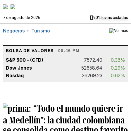
7 de agosto de 2026
90°
Lluvias aisladas
Negocios
Turismo
BOLSA DE VALORES
06:46 PM
S&P 500 - (CFD)
7572.40
0.38%
Dow Jones
52658.64
0.29%
Nasdaq
26269.23
0.62%
“Todo el mundo quiere ir
a Medellín”: la ciudad colombiana
se consolida como destino favorito