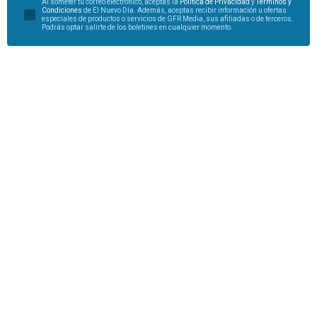
Al someter tu correo electrónico, aceptas la
Política de Privacidad
y
Términos y
Condiciones
de El Nuevo Día. Además, aceptas recibir información u ofertas
especiales de productos o servicios de GFR Media, sus afiliadas o de terceros.
Podrás optar salirte de los boletines en cualquier momento.