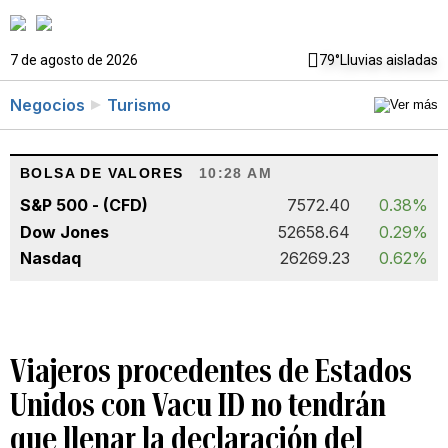
7 de agosto de 2026
79°
Lluvias aisladas
Negocios
Turismo
BOLSA DE VALORES
10:28 AM
S&P 500 - (CFD)
7572.40
0.38%
Dow Jones
52658.64
0.29%
Nasdaq
26269.23
0.62%
Viajeros procedentes de Estados
Unidos con Vacu ID no tendrán
que llenar la declaración del