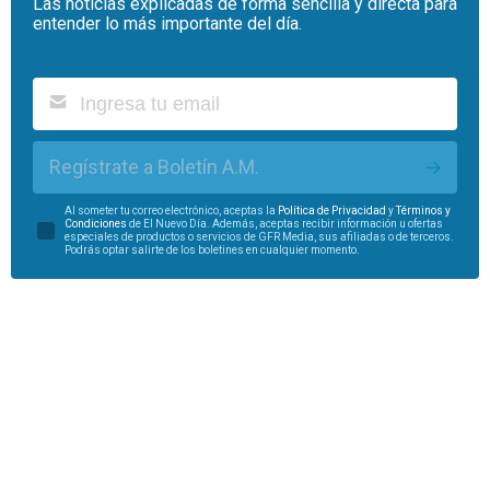
Las noticias explicadas de forma sencilla y directa para
entender lo más importante del día.
Regístrate a Boletín A.M.
Al someter tu correo electrónico, aceptas la
Política de Privacidad
y
Términos y
Condiciones
de El Nuevo Día. Además, aceptas recibir información u ofertas
especiales de productos o servicios de GFR Media, sus afiliadas o de terceros.
Podrás optar salirte de los boletines en cualquier momento.