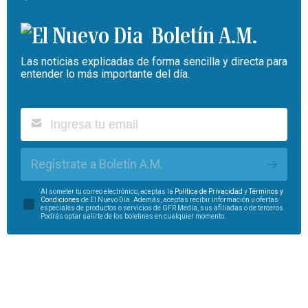
Boletín A.M.
Las noticias explicadas de forma sencilla y directa para
entender lo más importante del día.
Regístrate a Boletín A.M.
Al someter tu correo electrónico, aceptas la
Política de Privacidad
y
Términos y
Condiciones
de El Nuevo Día. Además, aceptas recibir información u ofertas
especiales de productos o servicios de GFR Media, sus afiliadas o de terceros.
Podrás optar salirte de los boletines en cualquier momento.