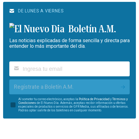
DE LUNES A VIERNES
Boletín A.M.
Las noticias explicadas de forma sencilla y directa para
entender lo más importante del día.
Regístrate a Boletín A.M.
Al someter tu correo electrónico, aceptas la
Política de Privacidad
y
Términos y
Condiciones
de El Nuevo Día. Además, aceptas recibir información u ofertas
especiales de productos o servicios de GFR Media, sus afiliadas o de terceros.
Podrás optar salirte de los boletines en cualquier momento.