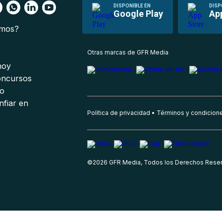
DISPONIBLE EN
DISP
Google Play
Ap
omos?
s
Otras marcas de GFR Media
 hoy
oncursos
io
nfiar en
Política de privacidad
Términos y condicion
©
2026
GFR Media, Todos los Derechos Rese