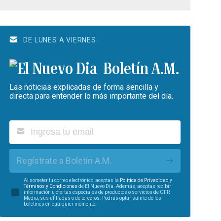
DE LUNES A VIERNES
Boletín A.M.
Las noticias explicadas de forma sencilla y
directa para entender lo más importante del día.
Regístrate a Boletín A.M.
Al someter tu correo electrónico, aceptas la
Política de Privacidad
y
Términos y Condiciones
de El Nuevo Día. Además, aceptas recibir
información u ofertas especiales de productos o servicios de GFR
Media, sus afiliadas o de terceros. Podrás optar salirte de los
boletines en cualquier momento.