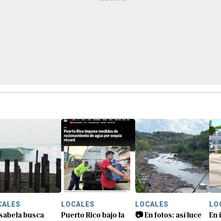
CALES
LOCALES
LOCALES
LO
Isabela busca
Puerto Rico bajo la
📷 En fotos: así luce
En 