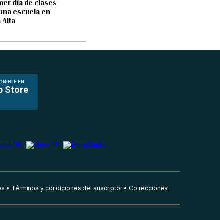
mer día de clases
una escuela en
 Alta
ONIBLE EN
p Store
es
Términos y condiciones del suscriptor
Correcciones