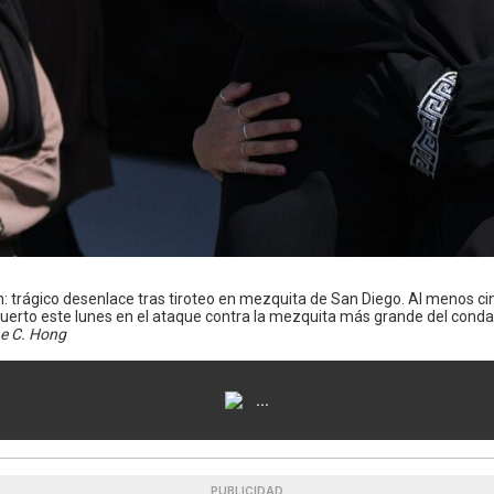
ón: trágico desenlace tras tiroteo en mezquita de San Diego. Al menos c
 muerto este lunes en el ataque contra la mezquita más grande del conda
ae C. Hong
...
PUBLICIDAD