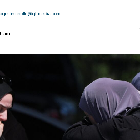
agustin.criollo@gfrmedia.com
00 am