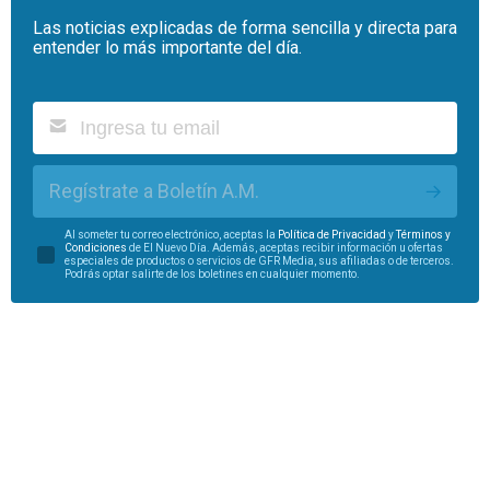
Las noticias explicadas de forma sencilla y directa para
entender lo más importante del día.
Regístrate a Boletín A.M.
Al someter tu correo electrónico, aceptas la
Política de Privacidad
y
Términos y
Condiciones
de El Nuevo Día. Además, aceptas recibir información u ofertas
especiales de productos o servicios de GFR Media, sus afiliadas o de terceros.
Podrás optar salirte de los boletines en cualquier momento.