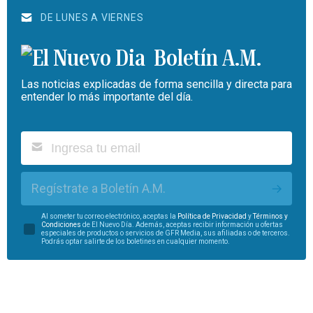
DE LUNES A VIERNES
Boletín A.M.
Las noticias explicadas de forma sencilla y directa para
entender lo más importante del día.
Regístrate a Boletín A.M.
Al someter tu correo electrónico, aceptas la
Política de Privacidad
y
Términos y
Condiciones
de El Nuevo Día. Además, aceptas recibir información u ofertas
especiales de productos o servicios de GFR Media, sus afiliadas o de terceros.
Podrás optar salirte de los boletines en cualquier momento.